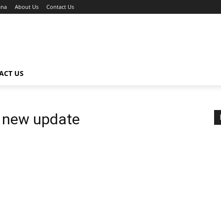
ana
About Us
Contact Us
ACT US
 new update