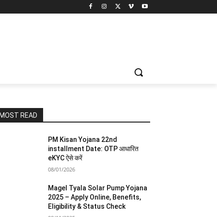
MOST READ
PM Kisan Yojana 22nd
installment Date: OTP आधारित
eKYC ऐसे करें
08/01/2026
Magel Tyala Solar Pump Yojana
2025 – Apply Online, Benefits,
Eligibility & Status Check