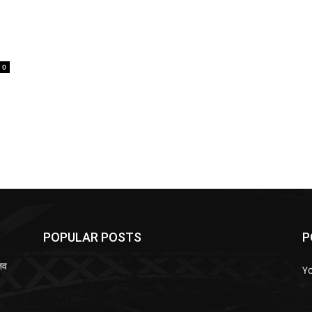
0
POPULAR POSTS
P
नव
Y