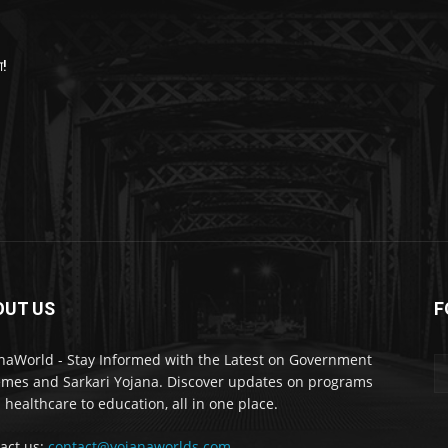
ा!
OUT US
F
naWorld - Stay Informed with the Latest on Government
mes and Sarkari Yojana. Discover updates on programs
 healthcare to education, all in one place.
act us:
contact@yojanaworlds.com