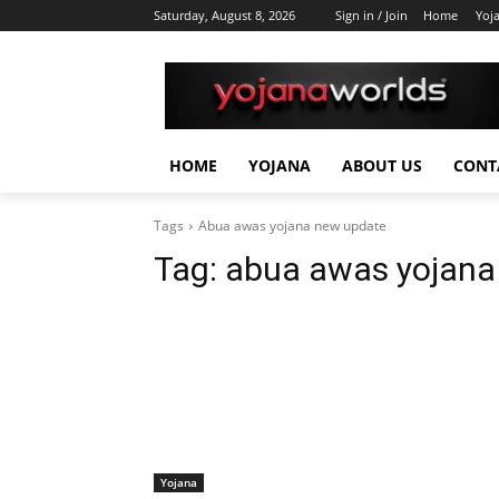
Saturday, August 8, 2026
Sign in / Join
Home
Yoj
HOME
YOJANA
ABOUT US
CONT
Tags
Abua awas yojana new update
Tag:
abua awas yojana
Yojana