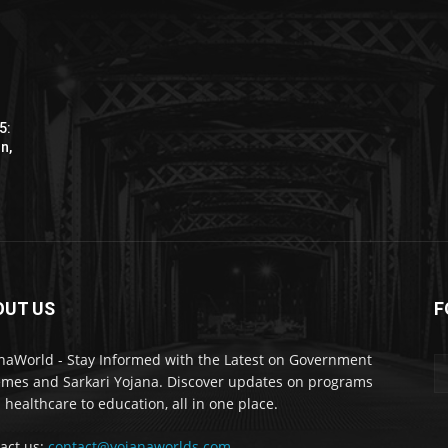
5:
n,
OUT US
F
naWorld - Stay Informed with the Latest on Government
mes and Sarkari Yojana. Discover updates on programs
 healthcare to education, all in one place.
act us:
contact@yojanaworlds.com