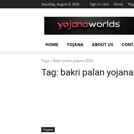
Saturday, August 8, 2026
Sign in / Join
Home
Yoj
HOME
YOJANA
ABOUT US
CONT
Tags
Bakri palan yojana 2024
Tag:
bakri palan yojan
Yojana