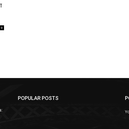
ा
0
POPULAR POSTS
P
s:
Y