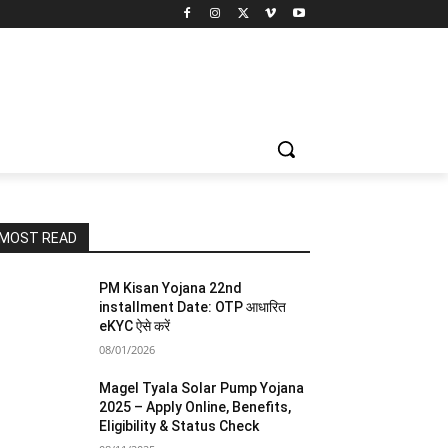
MOST READ
PM Kisan Yojana 22nd
installment Date: OTP आधारित
eKYC ऐसे करें
08/01/2026
Magel Tyala Solar Pump Yojana
2025 – Apply Online, Benefits,
Eligibility & Status Check