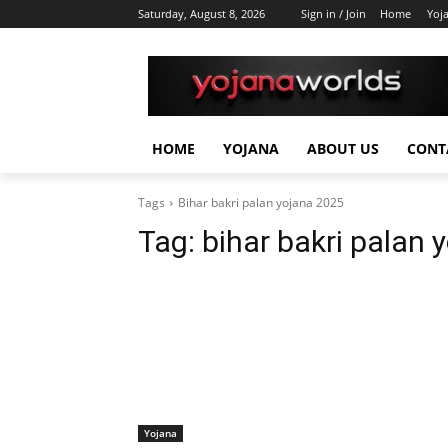
Saturday, August 8, 2026
Sign in / Join
Home
Yoj
HOME
YOJANA
ABOUT US
CONT
Tags
Bihar bakri palan yojana 2025
Tag:
bihar bakri palan 
Yojana