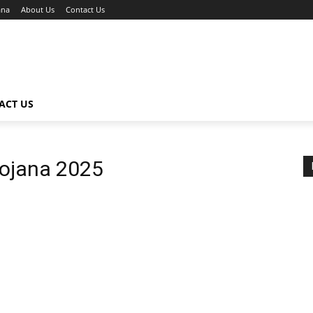
ana
About Us
Contact Us
ACT US
yojana 2025