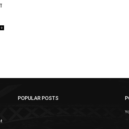
ा
0
POPULAR POSTS
P
a
Y
nt