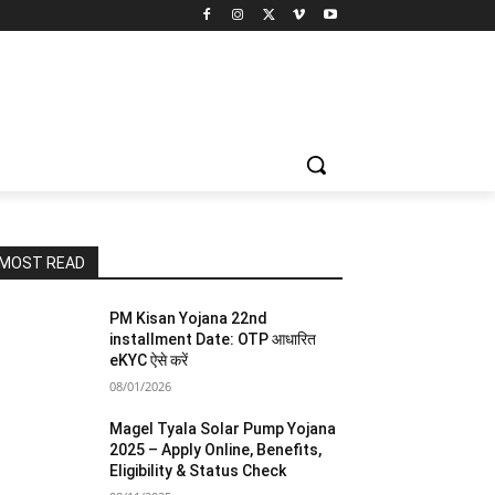
MOST READ
PM Kisan Yojana 22nd
installment Date: OTP आधारित
eKYC ऐसे करें
08/01/2026
Magel Tyala Solar Pump Yojana
2025 – Apply Online, Benefits,
Eligibility & Status Check