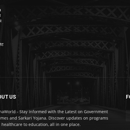
n
े
लय
निट
OUT US
F
naWorld - Stay Informed with the Latest on Government
mes and Sarkari Yojana. Discover updates on programs
 healthcare to education, all in one place.