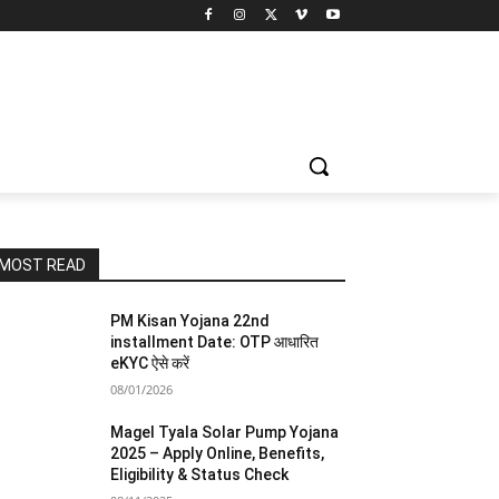
MOST READ
PM Kisan Yojana 22nd
installment Date: OTP आधारित
eKYC ऐसे करें
08/01/2026
Magel Tyala Solar Pump Yojana
2025 – Apply Online, Benefits,
Eligibility & Status Check