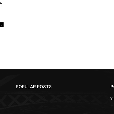
ी
0
POPULAR POSTS
P
Y