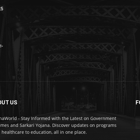
25
ा-
य
OUT US
F
naWorld - Stay Informed with the Latest on Government
mes and Sarkari Yojana. Discover updates on programs
 healthcare to education, all in one place.