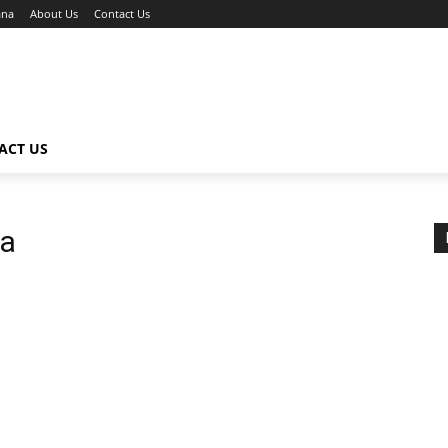
ana
About Us
Contact Us
ACT US
na