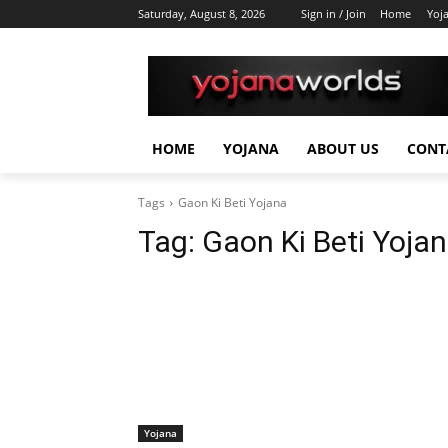
Saturday, August 8, 2026
Sign in / Join
Home
Yoj
HOME
YOJANA
ABOUT US
CONT
Tags
Gaon Ki Beti Yojana
Tag:
Gaon Ki Beti Yoja
Yojana