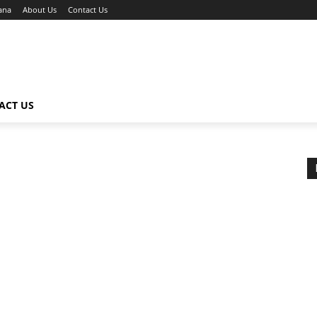
ana
About Us
Contact Us
ACT US