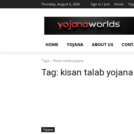
Thursday, August 6, 2026
Sign in / Join
Home
Yoj
HOME
YOJANA
ABOUT US
CONT
Tags
Kisan talab yojana
Tag:
kisan talab yojana
Yojana