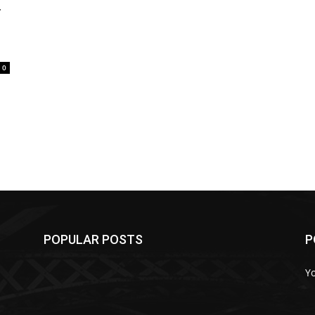
ो
0
POPULAR POSTS
P
Y