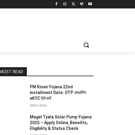
MOST READ
PM Kisan Yojana 22nd
installment Date: OTP आधारित
eKYC ऐसे करें
08/01/2026
Magel Tyala Solar Pump Yojana
2025 – Apply Online, Benefits,
Eligibility & Status Check