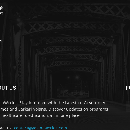
को
ता
:
री
OUT US
F
naWorld - Stay Informed with the Latest on Government
mes and Sarkari Yojana. Discover updates on programs
 healthcare to education, all in one place.
act us:
contact@yojanaworlds.com