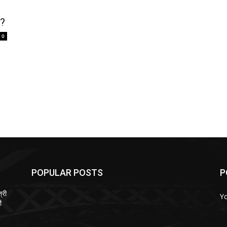
ा?
0
POPULAR POSTS
P
्री
Y
ी