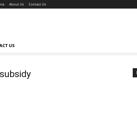
ana
About Us
Contact Us
ACT US
subsidy