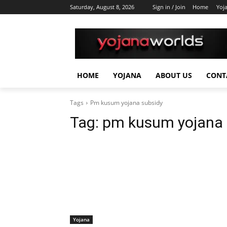
Saturday, August 8, 2026
Sign in / Join
Home
Yoj
HOME
YOJANA
ABOUT US
CONT
Tags
Pm kusum yojana subsidy
Tag:
pm kusum yojana 
Yojana