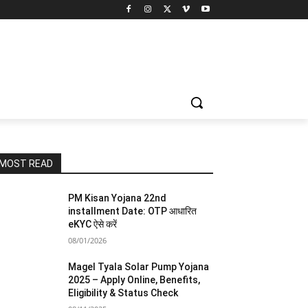
MOST READ
PM Kisan Yojana 22nd
installment Date: OTP आधारित
eKYC ऐसे करें
08/01/2026
Magel Tyala Solar Pump Yojana
2025 – Apply Online, Benefits,
Eligibility & Status Check