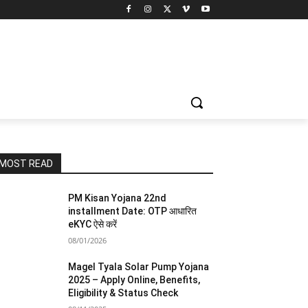
MOST READ
PM Kisan Yojana 22nd
installment Date: OTP आधारित
eKYC ऐसे करें
08/01/2026
Magel Tyala Solar Pump Yojana
2025 – Apply Online, Benefits,
Eligibility & Status Check