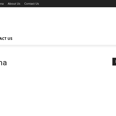
ana
About Us
Contact Us
ACT US
na