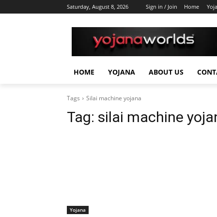
Saturday, August 8, 2026
Sign in / Join
Home
Yoj
HOME
YOJANA
ABOUT US
CONT
Tags
Silai machine yojana
Tag:
silai machine yoja
Yojana