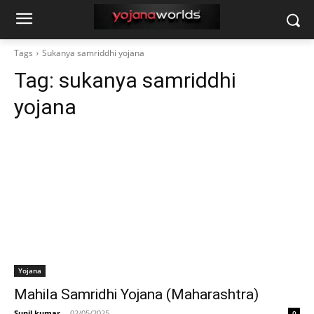
Tags
Sukanya samriddhi yojana
Tag:
sukanya samriddhi
yojana
Yojana
Mahila Samridhi Yojana (Maharashtra)
Sunil kumar
-
02/05/2025
0