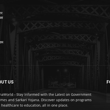
ार
 का
नाम
OUT US
F
naWorld - Stay Informed with the Latest on Government
mes and Sarkari Yojana. Discover updates on programs
 healthcare to education, all in one place.