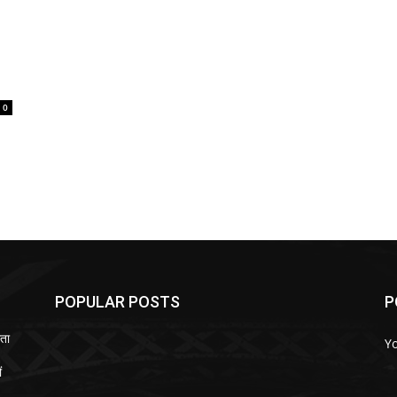
0
POPULAR POSTS
P
ता
Y
ं