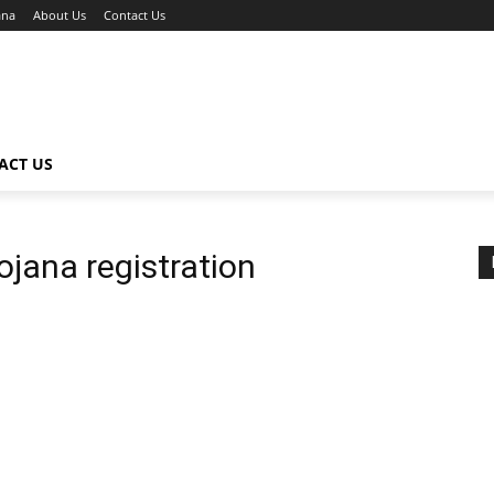
ana
About Us
Contact Us
ACT US
jana registration