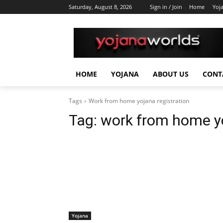
Saturday, August 8, 2026
Sign in / Join
Home
Yoj
HOME
YOJANA
ABOUT US
CONT
Tags
Work from home yojana registration
Tag:
work from home yo
Yojana