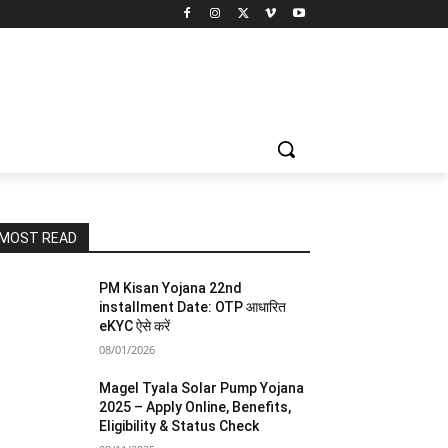
MOST READ
PM Kisan Yojana 22nd
installment Date: OTP आधारित
eKYC ऐसे करें
08/01/2026
Magel Tyala Solar Pump Yojana
2025 – Apply Online, Benefits,
Eligibility & Status Check