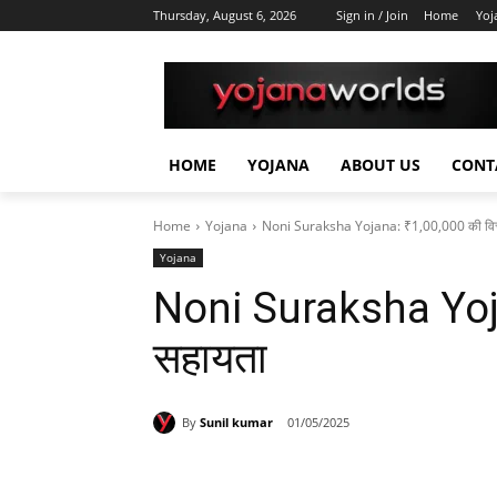
Thursday, August 6, 2026
Sign in / Join
Home
Yoj
HOME
YOJANA
ABOUT US
CONT
Home
Yojana
Noni Suraksha Yojana: ₹1,00,000 की वित्
Yojana
Noni Suraksha Yoja
सहायता
By
Sunil kumar
01/05/2025
Share