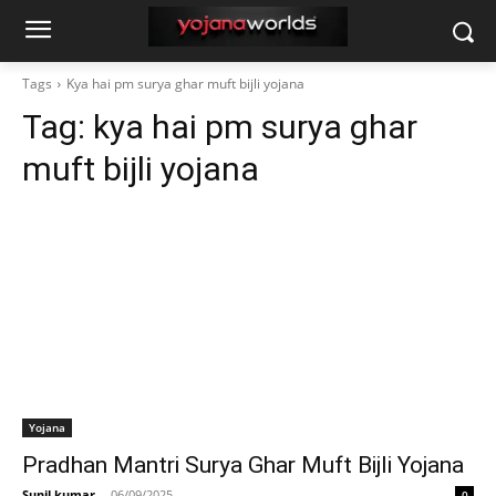
Tags
Kya hai pm surya ghar muft bijli yojana
Tag:
kya hai pm surya ghar
muft bijli yojana
Yojana
Pradhan Mantri Surya Ghar Muft Bijli Yojana
Sunil kumar
-
06/09/2025
0