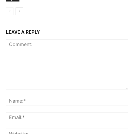
LEAVE A REPLY
Comment:
Na
Ema
Web