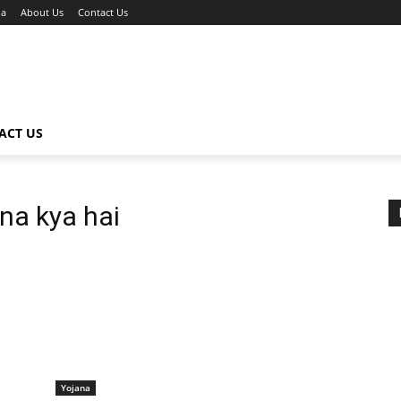
na
About Us
Contact Us
ACT US
ana kya hai
Yojana