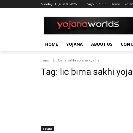
Sunday, August 9, 2026
Sign in / Join
Home
Yoja
HOME
YOJANA
ABOUT US
CONT
Tags
Lic bima sakhi yojana kya hai
Tag:
lic bima sakhi yoj
Yojana