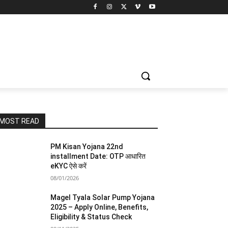
MOST READ
PM Kisan Yojana 22nd
installment Date: OTP आधारित
eKYC ऐसे करें
08/01/2026
Magel Tyala Solar Pump Yojana
2025 – Apply Online, Benefits,
Eligibility & Status Check