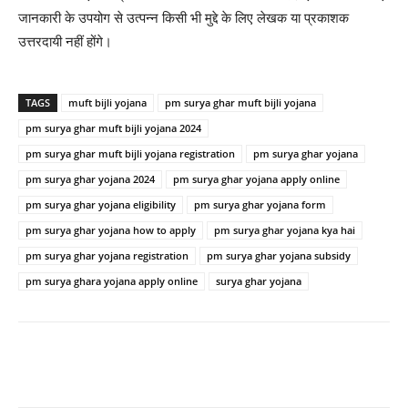
जानकारी के उपयोग से उत्पन्न किसी भी मुद्दे के लिए लेखक या प्रकाशक
उत्तरदायी नहीं होंगे।
TAGS
muft bijli yojana
pm surya ghar muft bijli yojana
pm surya ghar muft bijli yojana 2024
pm surya ghar muft bijli yojana registration
pm surya ghar yojana
pm surya ghar yojana 2024
pm surya ghar yojana apply online
pm surya ghar yojana eligibility
pm surya ghar yojana form
pm surya ghar yojana how to apply
pm surya ghar yojana kya hai
pm surya ghar yojana registration
pm surya ghar yojana subsidy
pm surya ghara yojana apply online
surya ghar yojana